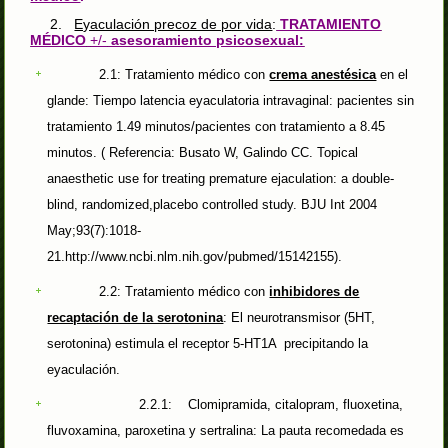
2.
Eyaculación precoz de por vida
:
TRATAMIENTO
MÉDICO
+/-
asesoramiento psicosexual:
2.1: Tratamiento médico con
crema anestésica
en el
glande: Tiempo latencia eyaculatoria intravaginal: pacientes sin
tratamiento 1.49 minutos/pacientes con tratamiento a 8.45
minutos. ( Referencia: Busato W, Galindo CC. Topical
anaesthetic use for treating premature ejaculation: a double-
blind, randomized,placebo controlled study. BJU Int 2004
May;93(7):1018-
21.http://www.ncbi.nlm.nih.gov/pubmed/15142155).
2.2: Tratamiento médico con
inhibidores de
recaptación de la serotonina
: El neurotransmisor (5HT,
serotonina) estimula el receptor 5-HT1A precipitando la
eyaculación.
2.2.1: Clomipramida, citalopram, fluoxetina,
fluvoxamina, paroxetina y sertralina: La pauta recomedada es