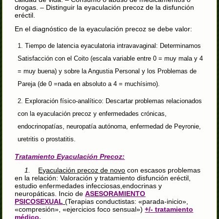
drogas. – Distinguir la eyaculación precoz de la disfunción
eréctil.
En el diagnóstico de la eyaculación precoz se debe valor:
Tiempo de latencia eyaculatoria intravavaginal: Determinamos
S
atisfacción con el Coito (escala variable entre 0 = muy mala y 4
= muy buena) y sobre la Angustia Personal y los Problemas de
Pareja (de 0 =nada en absoluto a 4 = muchísimo).
Exploración físico-analítico: Descartar problemas relacionados
con la eyaculación precoz y enfermedades crónicas,
endocrinopatías, neuropatía autónoma, enfermedad de Peyronie,
uretritis o prostatitis.
Tratamiento Eyaculación Precoz:
1.
Eyaculación precoz de novo
con escasos problemas
en la relación: Valoración y tratamiento disfunción eréctil,
estudio enfermedades infecciosas,endocrinas y
neuropáticas. Incio de
ASESORAMIENTO
PSICOSEXUAL
(Terapias conductistas: «parada-inicio»,
«compresión», «ejercicios foco sensual»)
+/- tratamiento
médico
.