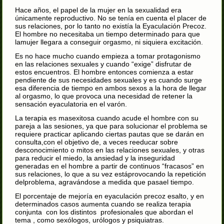
Hace años, el papel de la mujer en la sexualidad era
únicamente reproductivo. No se tenía en cuenta el placer de
sus relaciones, por lo tanto no existía la Eyaculación Precoz.
El hombre no necesitaba un tiempo determinado para que
lamujer llegara a conseguir orgasmo, ni siquiera excitación.
Es no hace mucho cuando empieza a tomar protagonismo
en las relaciones sexuales y cuando “exige” disfrutar de
estos encuentros. El hombre entonces comienza a estar
pendiente de sus necesidades sexuales y es cuando surge
esa diferencia de tiempo en ambos sexos a la hora de llegar
al orgasmo, lo que provoca una necesidad de retener la
sensación eyaculatoria en el varón.
La terapia es masexitosa cuando acude el hombre con su
pareja a las sesiones, ya que para solucionar el problema se
requiere practicar aplicando ciertas pautas que se darán en
consulta,con el objetivo de, a veces reeducar sobre
desconocimiento o mitos en las relaciones sexuales, y otras
para reducir el miedo, la ansiedad y la inseguridad
generadas en el hombre a partir de continuos “fracasos” en
sus relaciones, lo que a su vez estáprovocando la repetición
delproblema, agravándose a medida que pasael tiempo.
El porcentaje de mejoría en eyaculación precoz esalto, y en
determinados casos aumenta cuando se realiza terapia
conjunta con los distintos profesionales que abordan el
tema , como sexólogos, urólogos y psiquiatras.