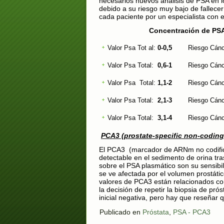
necesarios nuevos análisis de PSA en 
debido a su riesgo muy bajo de falle
cada paciente por un especialista con e
Concentración de PSA (ng/ml
Valor Psa Tot al:
0-0,5
Riesgo Cáncer
Valor Psa Total:
0,6-1
Riesgo Cáncer
Valor Psa Total:
1,1-2
Riesgo Cáncer
Valor Psa Total:
2,1-3
Riesgo Cáncer
Valor Psa Total:
3,1-4
Riesgo Cáncer
PCA3 (prostate-specific non-codin
El PCA3 (marcador de ARNm no codifi
detectable en el sedimento de orina tra
sobre el PSA plasmático son su sensibi
se ve afectada por el volumen prostático 
valores de PCA3 están relacionados con
la decisión de repetir la biopsia de pró
inicial negativa
, pero hay que reseñar 
Publicado en
Próstata
,
PSA - PCA3