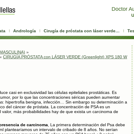
Doctor Au
U
ata
Andrología
Cirugía de próstata con láser verde…
Te
 MASCULINA)
»
«
CIRUGÍA PRÓSTATA con LÁSER VERDE (Greenlight) XPS 180 W
ce casi en exclusividad las células epiteliales prostáticas. Es
tumor, por lo que las concentraciones séricas pueden aumentar
as: hipertrofia benigna, infección… Sin embargo su determinación a
ico del cáncer de próstata. La concentración de PSA es un
l valor, más probabilidades hay de que exista un carcinoma de
 presencia de carcinoma
, La primera determinación del Psa debe
/ml plantearíamos un intervalo de cribado de 8 años. No serían