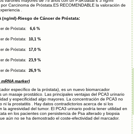
los varones mayores de 75 años con un PSA basal ≤ 3 ng/ml
cer por Carcinoma de Próstata.ES RECOMENDABLE la valoración de
xperiencia .
)-Riesgo de Cáncer de Próstata:
 de Próstata:
6,6 %
 de Próstata:
10,1 %
 de Próstata:
17,0 %
 de Próstata:
23,9 %
 de Próstata:
26,9 %
g mRNA marker)
cador
específico de la próstata), es un nuevo biomarcador
s un masaje prostático. Las principales ventajas del PCA3 urinario
lidad y especificidad algo mayores. La concentración de PCA3 no
ni la prostatitis . Hay
datos contradictorios acerca de si los
 la agresividad del
tumor. El PCA3 urinario podría tener utilidad en
stata en los pacientes con persistencia de Psa alterado y biopsia
que aún no se ha demostrado el coste-efectividad del marcador.