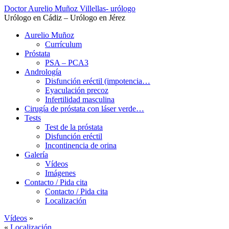
Doctor Aurelio Muñoz Villellas- urólogo
Urólogo en Cádiz – Urólogo en Jérez
Aurelio Muñoz
Currículum
Próstata
PSA – PCA3
Andrología
Disfunción eréctil (impotencia…
Eyaculación precoz
Infertilidad masculina
Cirugía de próstata con láser verde…
Tests
Test de la próstata
Disfunción eréctil
Incontinencia de orina
Galería
Vídeos
Imágenes
Contacto / Pida cita
Contacto / Pida cita
Localización
Vídeos
»
«
Localización